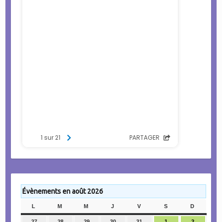
Évènements en août 2026
L
LUNDI
M
MARDI
M
MERCREDI
J
JEUDI
V
VENDREDI
S
SAMEDI
D
DIMANC
27
27
28
28
29
29
30
30
31
31
1
1
2
2