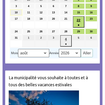
juillet
juillet
juillet
juillet
juillet
août
août
3
3
4
4
5
5
6
6
7
7
8
8
9
9
2026
2026
2026
2026
2026
2026
2026
août
août
août
août
août
août
août
10
10
11
11
12
12
13
13
14
14
15
15
16
16
2026
2026
2026
2026
2026
2026
2026
août
août
août
août
août
août
août
17
17
18
18
19
19
20
20
21
21
23
23
22
22
2026
2026
2026
2026
2026
2026
2026
août
août
août
août
août
août
●
août
2026
2026
2026
2026
2026
2026
(1
2026
24
24
25
25
26
26
27
27
28
28
29
29
30
30
évènement)
août
août
août
août
août
août
août
31
31
1
1
2
2
3
3
5
5
6
6
4
4
2026
2026
2026
2026
2026
2026
2026
août
septembre
septembre
septembre
septembre
septembr
●
septembre
2026
2026
2026
2026
2026
2026
(1
2026
Mois
Année
évènement)
La municipalité vous souhaite à toutes et à
tous des belles vacances estivales