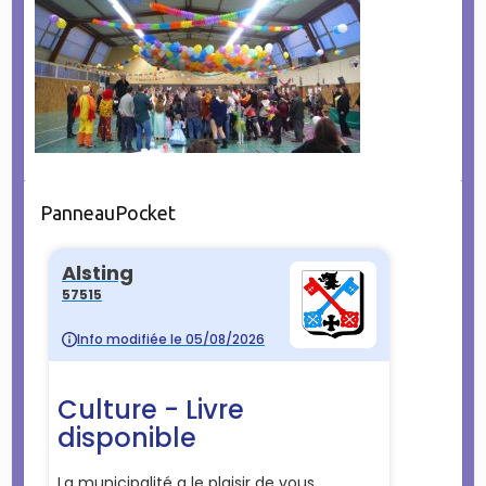
PanneauPocket