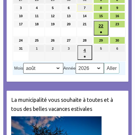
juillet
juillet
juillet
juillet
juillet
août
août
3
3
4
4
5
5
6
6
7
7
8
8
9
9
2026
2026
2026
2026
2026
2026
2026
août
août
août
août
août
août
août
10
10
11
11
12
12
13
13
14
14
15
15
16
16
2026
2026
2026
2026
2026
2026
2026
août
août
août
août
août
août
août
17
17
18
18
19
19
20
20
21
21
23
23
22
22
2026
2026
2026
2026
2026
2026
2026
août
août
août
août
août
août
●
août
2026
2026
2026
2026
2026
2026
(1
2026
24
24
25
25
26
26
27
27
28
28
29
29
30
30
évènement)
août
août
août
août
août
août
août
31
31
1
1
2
2
3
3
5
5
6
6
4
4
2026
2026
2026
2026
2026
2026
2026
août
septembre
septembre
septembre
septembre
septembr
●
septembre
2026
2026
2026
2026
2026
2026
(1
2026
Mois
Année
évènement)
La municipalité vous souhaite à toutes et à
tous des belles vacances estivales