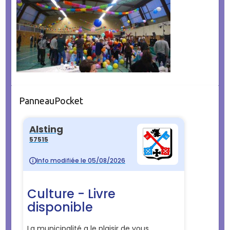
PanneauPocket