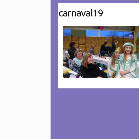
carnaval19