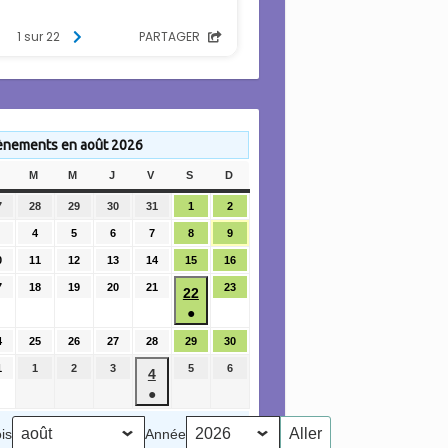
ènements en août 2026
LUNDI
M
MARDI
M
MERCREDI
J
JEUDI
V
VENDREDI
S
SAMEDI
D
DIMANCHE
7
27
28
28
29
29
30
30
31
31
1
1
2
2
juillet
juillet
juillet
juillet
juillet
août
août
3
4
4
5
5
6
6
7
7
8
8
9
9
2026
2026
2026
2026
2026
2026
2026
août
août
août
août
août
août
août
0
10
11
11
12
12
13
13
14
14
15
15
16
16
2026
2026
2026
2026
2026
2026
2026
août
août
août
août
août
août
août
7
17
18
18
19
19
20
20
21
21
23
23
22
22
2026
2026
2026
2026
2026
2026
2026
août
août
août
août
août
août
●
août
2026
2026
2026
2026
2026
2026
(1
2026
4
24
25
25
26
26
27
27
28
28
29
29
30
30
évènement)
août
août
août
août
août
août
août
1
31
1
1
2
2
3
3
5
5
6
6
4
4
2026
2026
2026
2026
2026
2026
2026
août
septembre
septembre
septembre
septembre
septembre
●
septembre
2026
2026
2026
2026
2026
2026
(1
2026
is
Année
évènement)