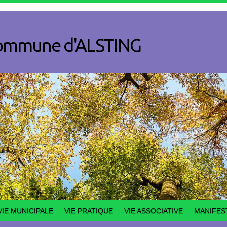
a commune d'ALSTING
VIE MUNICIPALE
VIE PRATIQUE
VIE ASSOCIATIVE
MANIFES