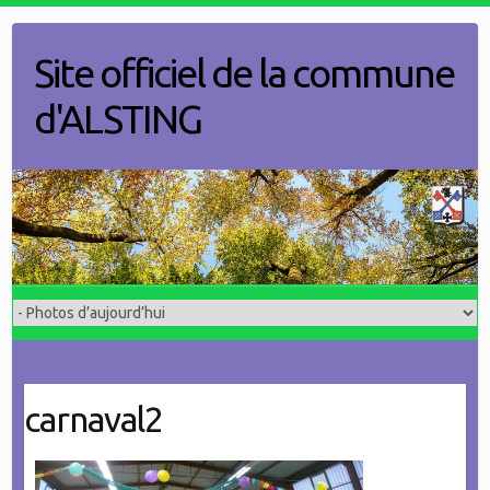
Skip
to
Site officiel de la commune
content
d'ALSTING
carnaval2