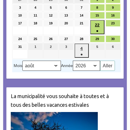
juillet
juillet
juillet
juillet
juillet
août
août
3
3
4
4
5
5
6
6
7
7
8
8
9
9
2026
2026
2026
2026
2026
2026
2026
août
août
août
août
août
août
août
10
10
11
11
12
12
13
13
14
14
15
15
16
16
2026
2026
2026
2026
2026
2026
2026
août
août
août
août
août
août
août
17
17
18
18
19
19
20
20
21
21
23
23
22
22
2026
2026
2026
2026
2026
2026
2026
août
août
août
août
août
août
●
août
2026
2026
2026
2026
2026
2026
(1
2026
24
24
25
25
26
26
27
27
28
28
29
29
30
30
évènement)
août
août
août
août
août
août
août
31
31
1
1
2
2
3
3
5
5
6
6
4
4
2026
2026
2026
2026
2026
2026
2026
août
septembre
septembre
septembre
septembre
septembr
●
septembre
2026
2026
2026
2026
2026
2026
(1
2026
Mois
Année
évènement)
La municipalité vous souhaite à toutes et à
tous des belles vacances estivales