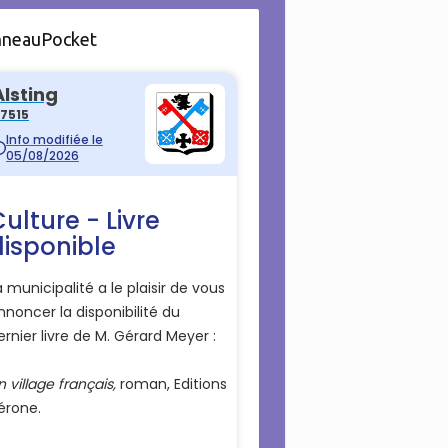
nneauPocket