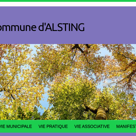
a commune d'ALSTING
VIE MUNICIPALE
VIE PRATIQUE
VIE ASSOCIATIVE
MANIFES