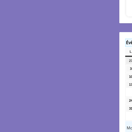
Év
L
2
3
1
1
2
3
Mo