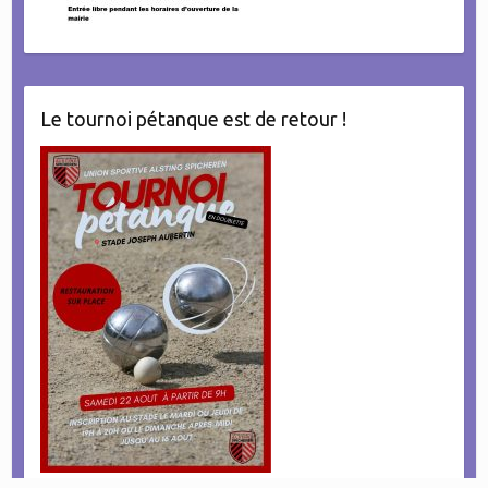
Le tournoi pétanque est de retour !