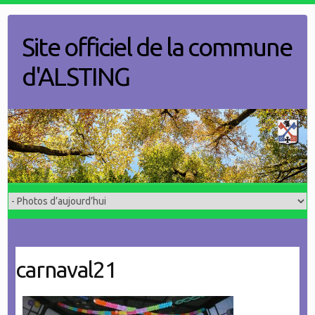
Skip
to
Site officiel de la commune
content
d'ALSTING
carnaval21