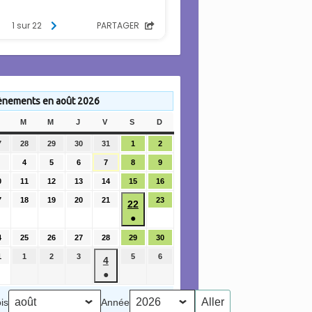
ènements en août 2026
LUNDI
M
MARDI
M
MERCREDI
J
JEUDI
V
VENDREDI
S
SAMEDI
D
DIMANCHE
7
27
28
28
29
29
30
30
31
31
1
1
2
2
juillet
juillet
juillet
juillet
juillet
août
août
3
4
4
5
5
6
6
7
7
8
8
9
9
2026
2026
2026
2026
2026
2026
2026
août
août
août
août
août
août
août
0
10
11
11
12
12
13
13
14
14
15
15
16
16
2026
2026
2026
2026
2026
2026
2026
août
août
août
août
août
août
août
7
17
18
18
19
19
20
20
21
21
23
23
22
22
2026
2026
2026
2026
2026
2026
2026
août
août
août
août
août
août
●
août
2026
2026
2026
2026
2026
2026
(1
2026
4
24
25
25
26
26
27
27
28
28
29
29
30
30
évènement)
août
août
août
août
août
août
août
1
31
1
1
2
2
3
3
5
5
6
6
4
4
2026
2026
2026
2026
2026
2026
2026
août
septembre
septembre
septembre
septembre
septembre
●
septembre
2026
2026
2026
2026
2026
2026
(1
2026
is
Année
évènement)