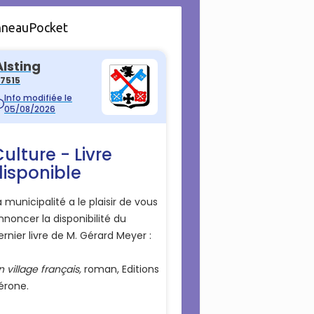
nneauPocket