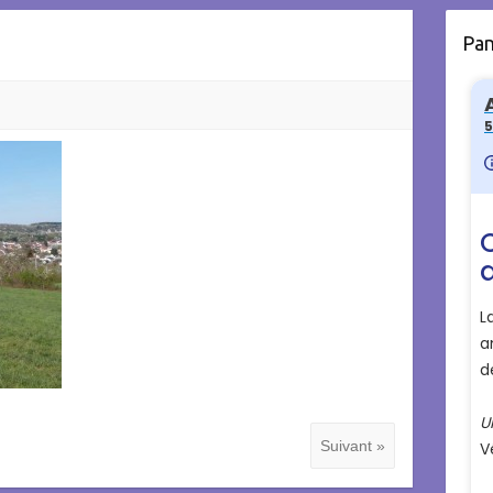
Pa
Suivant »