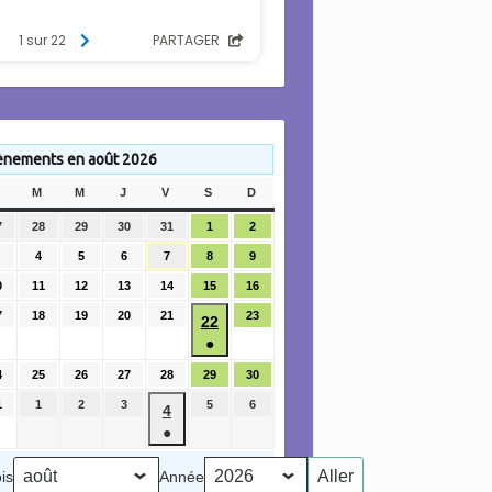
ènements en août 2026
LUNDI
M
MARDI
M
MERCREDI
J
JEUDI
V
VENDREDI
S
SAMEDI
D
DIMANCHE
7
27
28
28
29
29
30
30
31
31
1
1
2
2
juillet
juillet
juillet
juillet
juillet
août
août
3
4
4
5
5
6
6
7
7
8
8
9
9
2026
2026
2026
2026
2026
2026
2026
août
août
août
août
août
août
août
0
10
11
11
12
12
13
13
14
14
15
15
16
16
2026
2026
2026
2026
2026
2026
2026
août
août
août
août
août
août
août
7
17
18
18
19
19
20
20
21
21
23
23
22
22
2026
2026
2026
2026
2026
2026
2026
août
août
août
août
août
août
●
août
2026
2026
2026
2026
2026
2026
(1
2026
4
24
25
25
26
26
27
27
28
28
29
29
30
30
évènement)
août
août
août
août
août
août
août
1
31
1
1
2
2
3
3
5
5
6
6
4
4
2026
2026
2026
2026
2026
2026
2026
août
septembre
septembre
septembre
septembre
septembre
●
septembre
2026
2026
2026
2026
2026
2026
(1
2026
is
Année
évènement)