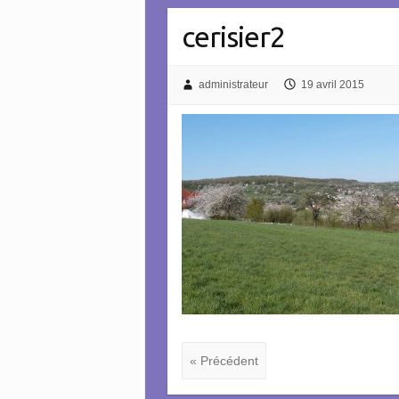
cerisier2
administrateur
19 avril 2015
« Précédent