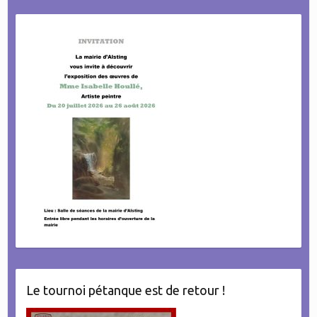
Le tournoi pétanque est de retour !