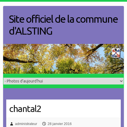
Skip
to
Site officiel de la commune
content
d'ALSTING
chantal2
administrateur
28 janvier 2016