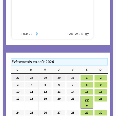
Évènements en août 2026
L
LUNDI
M
MARDI
M
MERCREDI
J
JEUDI
V
VENDREDI
S
SAMEDI
D
DIMANC
27
27
28
28
29
29
30
30
31
31
1
1
2
2
juillet
juillet
juillet
juillet
juillet
août
août
3
3
4
4
5
5
6
6
7
7
8
8
9
9
2026
2026
2026
2026
2026
2026
2026
août
août
août
août
août
août
août
10
10
11
11
12
12
13
13
14
14
15
15
16
16
2026
2026
2026
2026
2026
2026
2026
août
août
août
août
août
août
août
17
17
18
18
19
19
20
20
21
21
23
23
22
22
2026
2026
2026
2026
2026
2026
2026
août
août
août
août
août
août
●
août
2026
2026
2026
2026
2026
2026
(1
2026
24
24
25
25
26
26
27
27
28
28
29
29
30
30