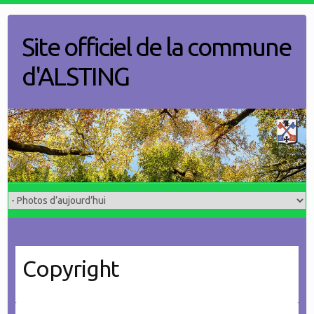
Skip
to
Site officiel de la commune
content
d'ALSTING
Copyright