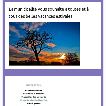
La municipalité vous souhaite à toutes et à
tous des belles vacances estivales