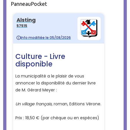
PanneauPocket