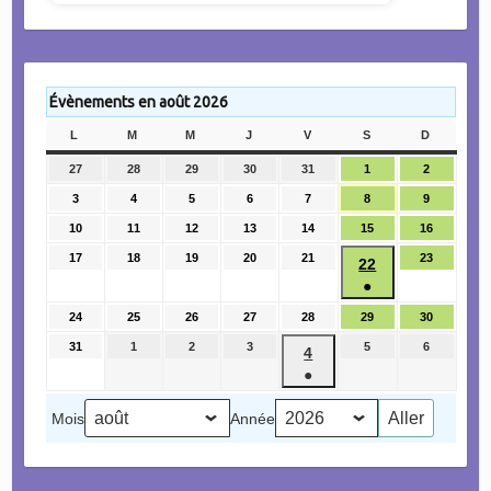
Évènements en août 2026
L
LUNDI
M
MARDI
M
MERCREDI
J
JEUDI
V
VENDREDI
S
SAMEDI
D
DIMANC
27
27
28
28
29
29
30
30
31
31
1
1
2
2
juillet
juillet
juillet
juillet
juillet
août
août
3
3
4
4
5
5
6
6
7
7
8
8
9
9
2026
2026
2026
2026
2026
2026
2026
août
août
août
août
août
août
août
10
10
11
11
12
12
13
13
14
14
15
15
16
16
2026
2026
2026
2026
2026
2026
2026
août
août
août
août
août
août
août
17
17
18
18
19
19
20
20
21
21
23
23
22
22
2026
2026
2026
2026
2026
2026
2026
août
août
août
août
août
août
●
août
2026
2026
2026
2026
2026
2026
(1
2026
24
24
25
25
26
26
27
27
28
28
29
29
30
30
évènement)
août
août
août
août
août
août
août
31
31
1
1
2
2
3
3
5
5
6
6
4
4
2026
2026
2026
2026
2026
2026
2026
août
septembre
septembre
septembre
septembre
septembr
●
septembre
2026
2026
2026
2026
2026
2026
(1
2026
Mois
Année
évènement)