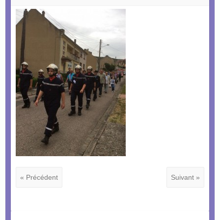
« Précédent
Suivant »