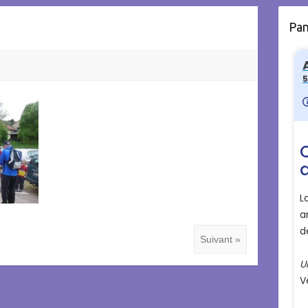
Pa
Suivant »