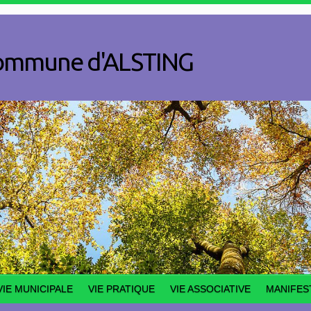
a commune d'ALSTING
VIE MUNICIPALE
VIE PRATIQUE
VIE ASSOCIATIVE
MANIFES