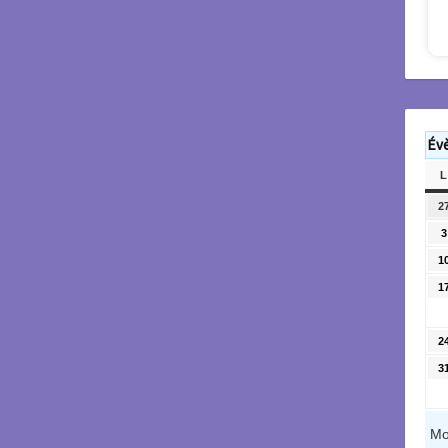
Év
L
2
3
1
1
2
3
Mo