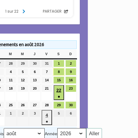
ènements en août 2026
LUNDI
M
MARDI
M
MERCREDI
J
JEUDI
V
VENDREDI
S
SAMEDI
D
DIMANCHE
7
27
28
28
29
29
30
30
31
31
1
1
2
2
juillet
juillet
juillet
juillet
juillet
août
août
3
4
4
5
5
6
6
7
7
8
8
9
9
2026
2026
2026
2026
2026
2026
2026
août
août
août
août
août
août
août
0
10
11
11
12
12
13
13
14
14
15
15
16
16
2026
2026
2026
2026
2026
2026
2026
août
août
août
août
août
août
août
7
17
18
18
19
19
20
20
21
21
23
23
22
22
2026
2026
2026
2026
2026
2026
2026
août
août
août
août
août
août
●
août
2026
2026
2026
2026
2026
2026
(1
2026
4
24
25
25
26
26
27
27
28
28
29
29
30
30
évènement)
août
août
août
août
août
août
août
1
31
1
1
2
2
3
3
5
5
6
6
4
4
2026
2026
2026
2026
2026
2026
2026
août
septembre
septembre
septembre
septembre
septembre
●
septembre
2026
2026
2026
2026
2026
2026
(1
2026
is
Année
évènement)