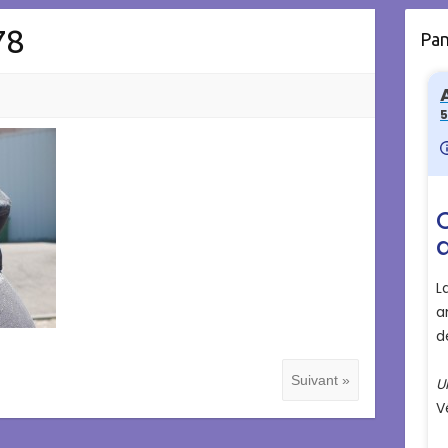
78
Pa
Suivant »