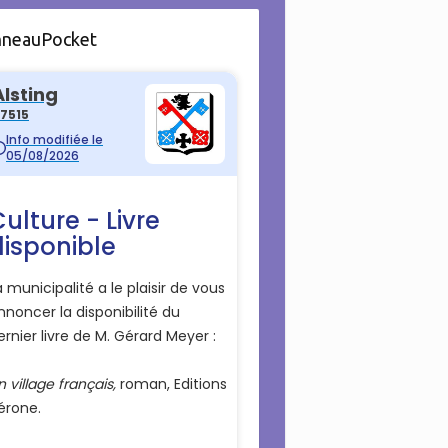
nneauPocket