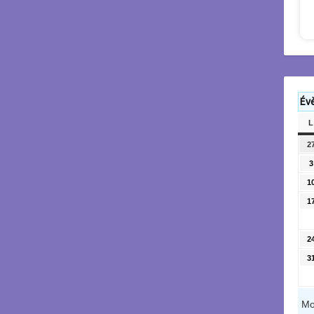
Év
L
2
3
1
1
2
3
Mo