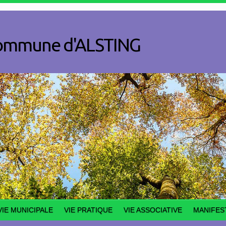
a commune d'ALSTING
VIE MUNICIPALE
VIE PRATIQUE
VIE ASSOCIATIVE
MANIFES