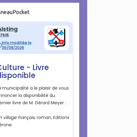
nneauPocket