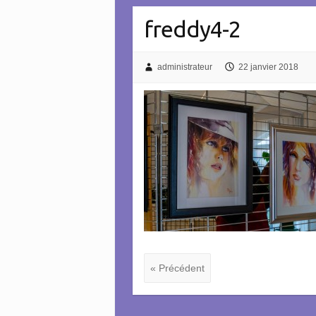
freddy4-2
administrateur
22 janvier 2018
« Précédent