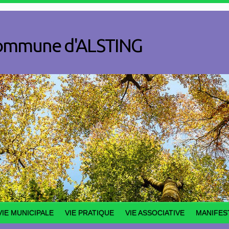
a commune d'ALSTING
VIE MUNICIPALE
VIE PRATIQUE
VIE ASSOCIATIVE
MANIFES