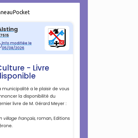
nneauPocket