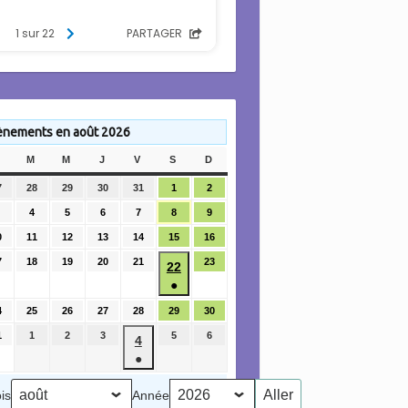
ènements en août 2026
LUNDI
M
MARDI
M
MERCREDI
J
JEUDI
V
VENDREDI
S
SAMEDI
D
DIMANCHE
7
27
28
28
29
29
30
30
31
31
1
1
2
2
juillet
juillet
juillet
juillet
juillet
août
août
3
4
4
5
5
6
6
7
7
8
8
9
9
2026
2026
2026
2026
2026
2026
2026
août
août
août
août
août
août
août
0
10
11
11
12
12
13
13
14
14
15
15
16
16
2026
2026
2026
2026
2026
2026
2026
août
août
août
août
août
août
août
7
17
18
18
19
19
20
20
21
21
23
23
22
22
2026
2026
2026
2026
2026
2026
2026
août
août
août
août
août
août
●
août
2026
2026
2026
2026
2026
2026
(1
2026
4
24
25
25
26
26
27
27
28
28
29
29
30
30
évènement)
août
août
août
août
août
août
août
1
31
1
1
2
2
3
3
5
5
6
6
4
4
2026
2026
2026
2026
2026
2026
2026
août
septembre
septembre
septembre
septembre
septembre
●
septembre
2026
2026
2026
2026
2026
2026
(1
2026
is
Année
évènement)