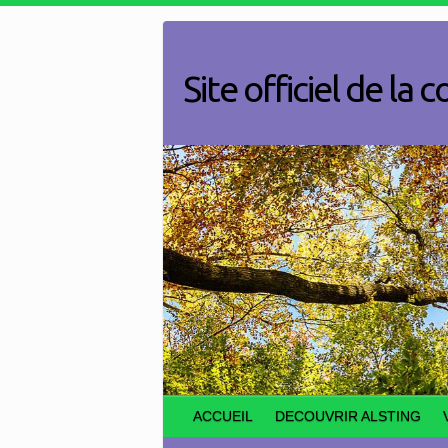
Skip
to
content
Site officiel de l
ACCUEIL
DECOUVRIR ALSTING