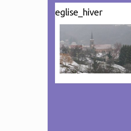
eglise_hiver