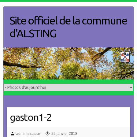
Skip
to
Site officiel de la commune
content
d'ALSTING
gaston1-2
administrateur
22 janvier 2018