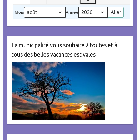
septembre
2026
2026
2026
2026
2026
2026
(1
2026
Mois
Année
évènement)
La municipalité vous souhaite à toutes et à
tous des belles vacances estivales