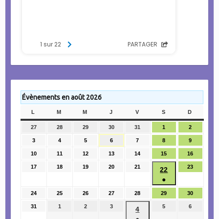
Évènements en août 2026
L
LUNDI
M
MARDI
M
MERCREDI
J
JEUDI
V
VENDREDI
S
SAMEDI
D
DIMANC
27
27
28
28
29
29
30
30
31
31
1
1
2
2
juillet
juillet
juillet
juillet
juillet
août
août
3
3
4
4
5
5
6
6
7
7
8
8
9
9
2026
2026
2026
2026
2026
2026
2026
août
août
août
août
août
août
août
10
10
11
11
12
12
13
13
14
14
15
15
16
16
2026
2026
2026
2026
2026
2026
2026
août
août
août
août
août
août
août
17
17
18
18
19
19
20
20
21
21
23
23
22
22
2026
2026
2026
2026
2026
2026
2026
août
août
août
août
août
août
●
août
2026
2026
2026
2026
2026
2026
(1
2026
24
24
25
25
26
26
27
27
28
28
29
29
30
30
évènement)
août
août
août
août
août
août
août
31
31
1
1
2
2
3
3
5
5
6
6
4
4
2026
2026
2026
2026
2026
2026
2026
août
septembre
septembre
septembre
septembre
septembr
●