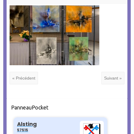
« Précédent
Suivant »
PanneauPocket