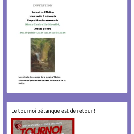
Le tournoi pétanque est de retour !