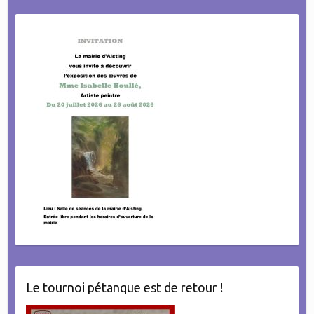
Le tournoi pétanque est de retour !