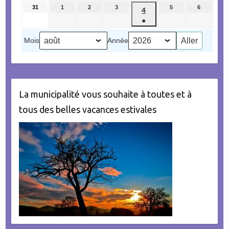
évènement)
août
août
août
août
août
août
août
31
31
1
1
2
2
3
3
5
5
6
6
4
4
2026
2026
2026
2026
2026
2026
2026
août
septembre
septembre
septembre
septembre
septembr
●
septembre
2026
2026
2026
2026
2026
2026
(1
2026
Mois
Année
évènement)
La municipalité vous souhaite à toutes et à
tous des belles vacances estivales