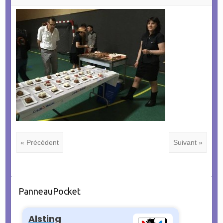
« Précédent
Suivant »
PanneauPocket