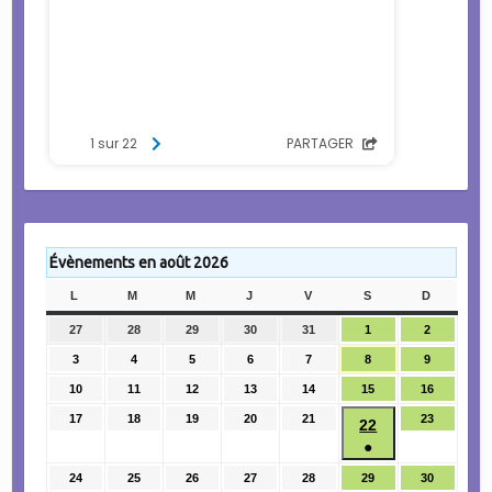
Évènements en août 2026
L
LUNDI
M
MARDI
M
MERCREDI
J
JEUDI
V
VENDREDI
S
SAMEDI
D
DIMANC
27
27
28
28
29
29
30
30
31
31
1
1
2
2
juillet
juillet
juillet
juillet
juillet
août
août
3
3
4
4
5
5
6
6
7
7
8
8
9
9
2026
2026
2026
2026
2026
2026
2026
août
août
août
août
août
août
août
10
10
11
11
12
12
13
13
14
14
15
15
16
16
2026
2026
2026
2026
2026
2026
2026
août
août
août
août
août
août
août
17
17
18
18
19
19
20
20
21
21
23
23
22
22
2026
2026
2026
2026
2026
2026
2026
août
août
août
août
août
août
●
août
2026
2026
2026
2026
2026
2026
(1
2026
24
24
25
25
26
26
27
27
28
28
29
29
30
30