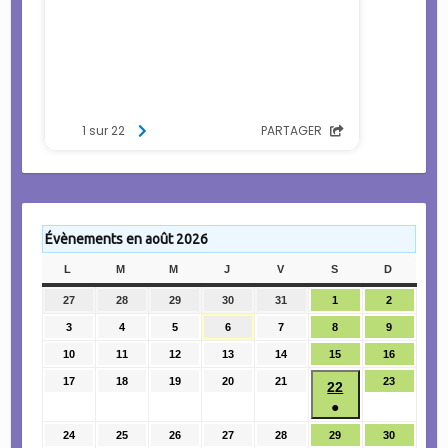
Évènements en août 2026
L
LUNDI
M
MARDI
M
MERCREDI
J
JEUDI
V
VENDREDI
S
SAMEDI
D
DIMANC
27
27
28
28
29
29
30
30
31
31
1
1
2
2
juillet
juillet
juillet
juillet
juillet
août
août
3
3
4
4
5
5
6
6
7
7
8
8
9
9
2026
2026
2026
2026
2026
2026
2026
août
août
août
août
août
août
août
10
10
11
11
12
12
13
13
14
14
15
15
16
16
2026
2026
2026
2026
2026
2026
2026
août
août
août
août
août
août
août
17
17
18
18
19
19
20
20
21
21
23
23
22
22
2026
2026
2026
2026
2026
2026
2026
août
août
août
août
août
août
●
août
2026
2026
2026
2026
2026
2026
(1
2026
24
24
25
25
26
26
27
27
28
28
29
29
30
30