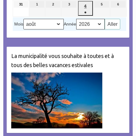
évènement)
août
août
août
août
août
août
août
31
31
1
1
2
2
3
3
5
5
6
6
4
4
2026
2026
2026
2026
2026
2026
2026
août
septembre
septembre
septembre
septembre
septembr
●
septembre
2026
2026
2026
2026
2026
2026
(1
2026
Mois
Année
évènement)
La municipalité vous souhaite à toutes et à
tous des belles vacances estivales