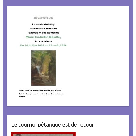
Le tournoi pétanque est de retour !