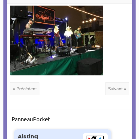
« Précédent
Suivant »
PanneauPocket