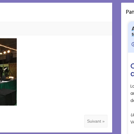
Pa
Suivant »