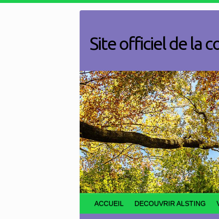
Skip
to
content
Site officiel de l
ACCUEIL
DECOUVRIR ALSTING