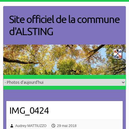
Skip
to
Site officiel de la commune
content
d'ALSTING
IMG_0424
Audrey MATTIUZZO
29 mai 2018