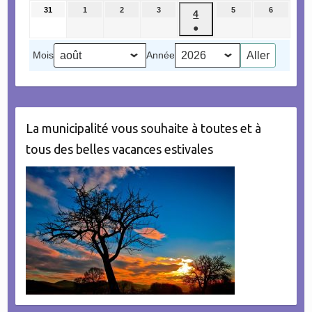
évènement)
août
août
août
août
août
août
août
31
31
1
1
2
2
3
3
5
5
6
6
4
4
2026
2026
2026
2026
2026
2026
2026
août
septembre
septembre
septembre
septembre
septembr
●
septembre
2026
2026
2026
2026
2026
2026
(1
2026
Mois
Année
évènement)
La municipalité vous souhaite à toutes et à
tous des belles vacances estivales