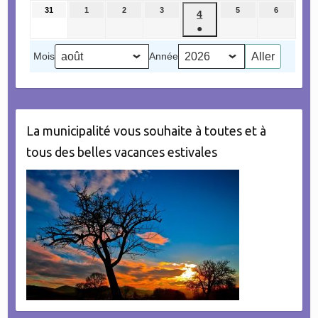
évènement)
août
août
août
août
août
août
août
31
31
1
1
2
2
3
3
5
5
6
6
4
4
2026
2026
2026
2026
2026
2026
2026
août
septembre
septembre
septembre
septembre
septembr
●
septembre
2026
2026
2026
2026
2026
2026
(1
2026
Mois
Année
évènement)
La municipalité vous souhaite à toutes et à
tous des belles vacances estivales