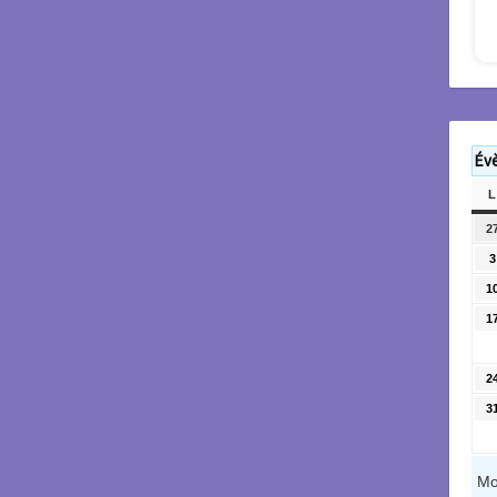
Év
L
2
3
1
1
2
3
Mo