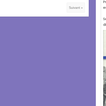
Suivant »