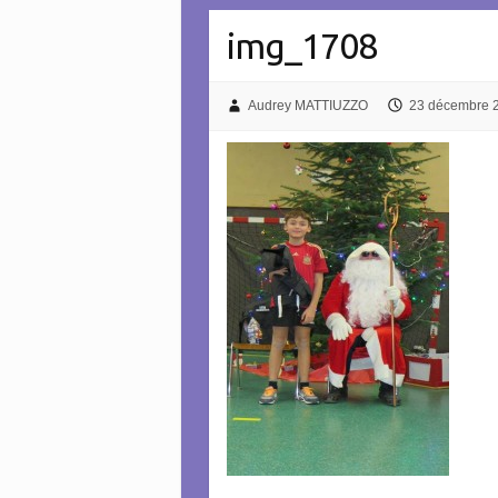
img_1708
Audrey MATTIUZZO
23 décembre 