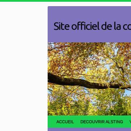
Skip
to
content
Site officiel de l
ACCUEIL
DECOUVRIR ALSTING