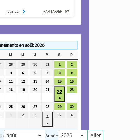
ènements en août 2026
LUNDI
M
MARDI
M
MERCREDI
J
JEUDI
V
VENDREDI
S
SAMEDI
D
DIMANCHE
7
27
28
28
29
29
30
30
31
31
1
1
2
2
juillet
juillet
juillet
juillet
juillet
août
août
3
4
4
5
5
6
6
7
7
8
8
9
9
2026
2026
2026
2026
2026
2026
2026
août
août
août
août
août
août
août
0
10
11
11
12
12
13
13
14
14
15
15
16
16
2026
2026
2026
2026
2026
2026
2026
août
août
août
août
août
août
août
7
17
18
18
19
19
20
20
21
21
23
23
22
22
2026
2026
2026
2026
2026
2026
2026
août
août
août
août
août
août
●
août
2026
2026
2026
2026
2026
2026
(1
2026
4
24
25
25
26
26
27
27
28
28
29
29
30
30
évènement)
août
août
août
août
août
août
août
1
31
1
1
2
2
3
3
5
5
6
6
4
4
2026
2026
2026
2026
2026
2026
2026
août
septembre
septembre
septembre
septembre
septembre
●
septembre
2026
2026
2026
2026
2026
2026
(1
2026
is
Année
évènement)