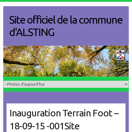
Skip
to
Site officiel de la commune
content
d'ALSTING
Inauguration Terrain Foot –
18-09-15 -001Site