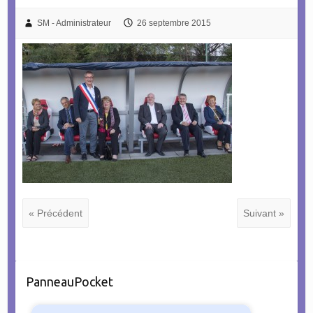
SM - Administrateur
26 septembre 2015
« Précédent
Suivant »
PanneauPocket