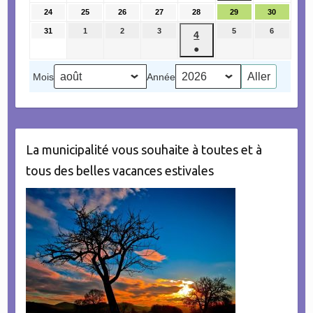
(1
2026
24
24
25
25
26
26
27
27
28
28
29
29
30
30
évènement)
août
août
août
août
août
août
août
31
31
1
1
2
2
3
3
5
5
6
6
4
4
2026
2026
2026
2026
2026
2026
2026
août
septembre
septembre
septembre
septembre
septembr
●
septembre
2026
2026
2026
2026
2026
2026
(1
2026
Mois
Année
évènement)
La municipalité vous souhaite à toutes et à
tous des belles vacances estivales