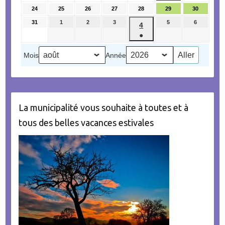
(1
2026
24
24
25
25
26
26
27
27
28
28
29
29
30
30
évènement)
août
août
août
août
août
août
août
31
31
1
1
2
2
3
3
5
5
6
6
4
4
2026
2026
2026
2026
2026
2026
2026
août
septembre
septembre
septembre
septembre
septembr
●
septembre
2026
2026
2026
2026
2026
2026
(1
2026
Mois
Année
évènement)
La municipalité vous souhaite à toutes et à
tous des belles vacances estivales