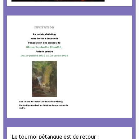
Le tournoi pétanque est de retour !