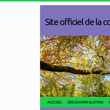
Skip
to
content
Site officiel de l
ACCUEIL
DECOUVRIR ALSTING