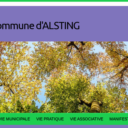
a commune d'ALSTING
VIE MUNICIPALE
VIE PRATIQUE
VIE ASSOCIATIVE
MANIFES