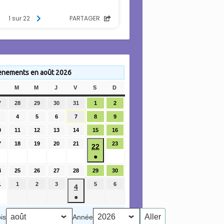
ènements en août 2026
LUNDI
M
MARDI
M
MERCREDI
J
JEUDI
V
VENDREDI
S
SAMEDI
D
DIMANCHE
7
27
28
28
29
29
30
30
31
31
1
1
2
2
juillet
juillet
juillet
juillet
juillet
août
août
3
4
4
5
5
6
6
7
7
8
8
9
9
2026
2026
2026
2026
2026
2026
2026
août
août
août
août
août
août
août
0
10
11
11
12
12
13
13
14
14
15
15
16
16
2026
2026
2026
2026
2026
2026
2026
août
août
août
août
août
août
août
7
17
18
18
19
19
20
20
21
21
23
23
22
22
2026
2026
2026
2026
2026
2026
2026
août
août
août
août
août
août
●
août
2026
2026
2026
2026
2026
2026
(1
2026
4
24
25
25
26
26
27
27
28
28
29
29
30
30
évènement)
août
août
août
août
août
août
août
1
31
1
1
2
2
3
3
5
5
6
6
4
4
2026
2026
2026
2026
2026
2026
2026
août
septembre
septembre
septembre
septembre
septembre
●
septembre
2026
2026
2026
2026
2026
2026
(1
2026
is
Année
évènement)