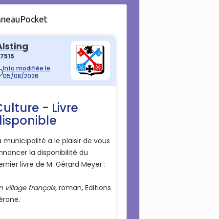
nneauPocket