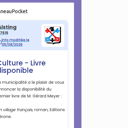
nneauPocket