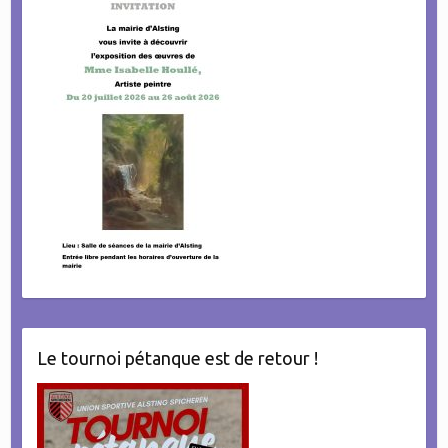
Le tournoi pétanque est de retour !