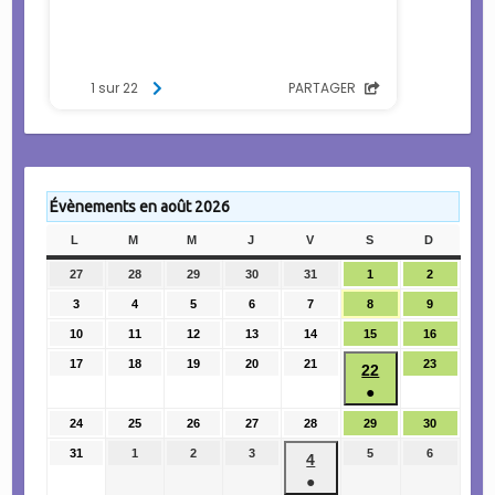
Évènements en août 2026
L
LUNDI
M
MARDI
M
MERCREDI
J
JEUDI
V
VENDREDI
S
SAMEDI
D
DIMANC
27
27
28
28
29
29
30
30
31
31
1
1
2
2
juillet
juillet
juillet
juillet
juillet
août
août
3
3
4
4
5
5
6
6
7
7
8
8
9
9
2026
2026
2026
2026
2026
2026
2026
août
août
août
août
août
août
août
10
10
11
11
12
12
13
13
14
14
15
15
16
16
2026
2026
2026
2026
2026
2026
2026
août
août
août
août
août
août
août
17
17
18
18
19
19
20
20
21
21
23
23
22
22
2026
2026
2026
2026
2026
2026
2026
août
août
août
août
août
août
●
août
2026
2026
2026
2026
2026
2026
(1
2026
24
24
25
25
26
26
27
27
28
28
29
29
30
30
évènement)
août
août
août
août
août
août
août
31
31
1
1
2
2
3
3
5
5
6
6
4
4
2026
2026
2026
2026
2026
2026
2026
août
septembre
septembre
septembre
septembre
septembr
●
septembre
2026
2026
2026
2026
2026
2026