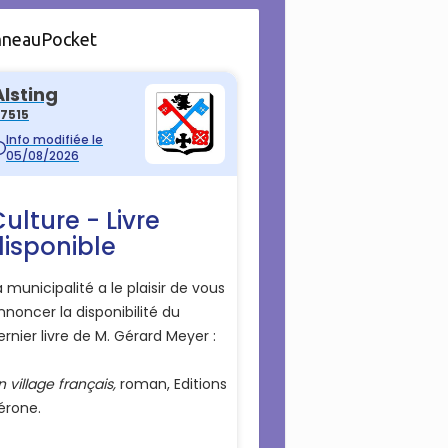
nneauPocket