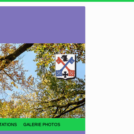
TATIONS
GALERIE PHOTOS