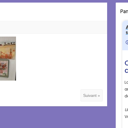
Pa
Suivant »