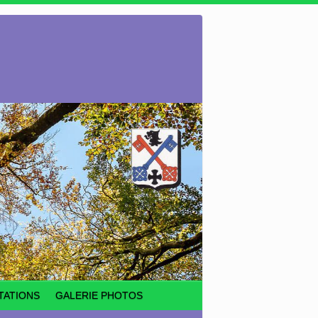
TATIONS
GALERIE PHOTOS