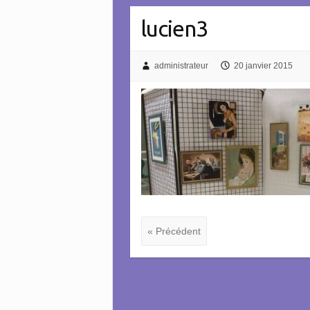
lucien3
administrateur
20 janvier 2015
« Précédent