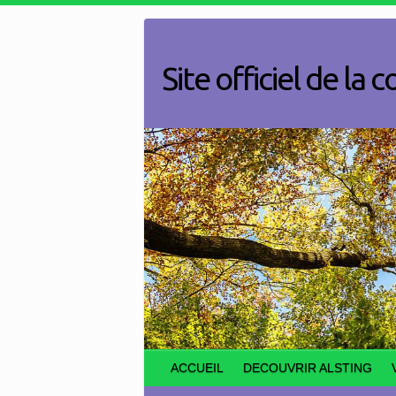
Skip
to
content
Site officiel de l
ACCUEIL
DECOUVRIR ALSTING