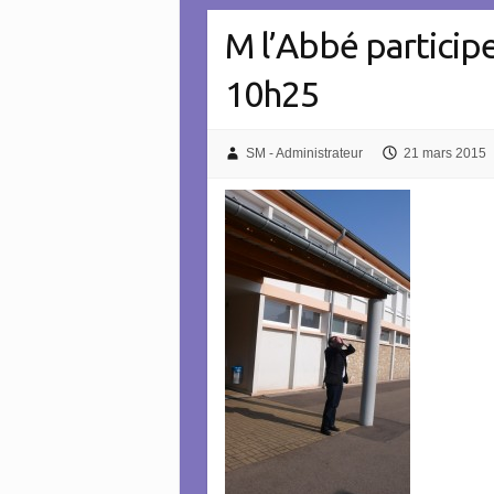
M l’Abbé particip
10h25
SM - Administrateur
21 mars 2015