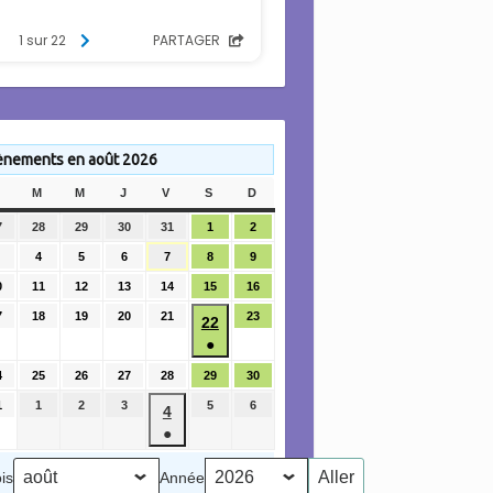
ènements en août 2026
LUNDI
M
MARDI
M
MERCREDI
J
JEUDI
V
VENDREDI
S
SAMEDI
D
DIMANCHE
7
27
28
28
29
29
30
30
31
31
1
1
2
2
juillet
juillet
juillet
juillet
juillet
août
août
3
4
4
5
5
6
6
7
7
8
8
9
9
2026
2026
2026
2026
2026
2026
2026
août
août
août
août
août
août
août
0
10
11
11
12
12
13
13
14
14
15
15
16
16
2026
2026
2026
2026
2026
2026
2026
août
août
août
août
août
août
août
7
17
18
18
19
19
20
20
21
21
23
23
22
22
2026
2026
2026
2026
2026
2026
2026
août
août
août
août
août
août
●
août
2026
2026
2026
2026
2026
2026
(1
2026
4
24
25
25
26
26
27
27
28
28
29
29
30
30
évènement)
août
août
août
août
août
août
août
1
31
1
1
2
2
3
3
5
5
6
6
4
4
2026
2026
2026
2026
2026
2026
2026
août
septembre
septembre
septembre
septembre
septembre
●
septembre
2026
2026
2026
2026
2026
2026
(1
2026
is
Année
évènement)