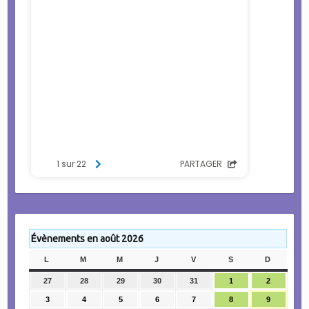
Évènements en août 2026
L
LUNDI
M
MARDI
M
MERCREDI
J
JEUDI
V
VENDREDI
S
SAMEDI
D
DIMANC
27
27
28
28
29
29
30
30
31
31
1
1
2
2
juillet
juillet
juillet
juillet
juillet
août
août
3
3
4
4
5
5
6
6
7
7
8
8
9
9
2026
2026
2026
2026
2026
2026
2026