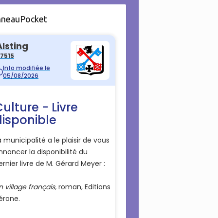
nneauPocket