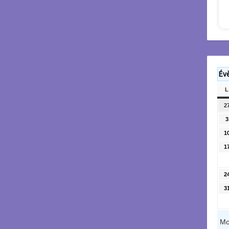
Év
L
2
3
1
1
2
3
Mo