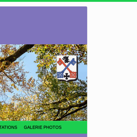
TATIONS
GALERIE PHOTOS