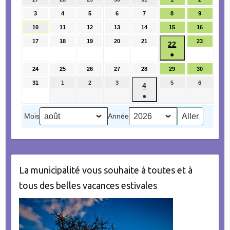
juillet
juillet
juillet
juillet
juillet
août
août
3
3
4
4
5
5
6
6
7
7
8
8
9
9
2026
2026
2026
2026
2026
2026
2026
août
août
août
août
août
août
août
10
10
11
11
12
12
13
13
14
14
15
15
16
16
2026
2026
2026
2026
2026
2026
2026
août
août
août
août
août
août
août
17
17
18
18
19
19
20
20
21
21
23
23
22
22
2026
2026
2026
2026
2026
2026
2026
août
août
août
août
août
août
●
août
2026
2026
2026
2026
2026
2026
(1
2026
24
24
25
25
26
26
27
27
28
28
29
29
30
30
évènement)
août
août
août
août
août
août
août
31
31
1
1
2
2
3
3
5
5
6
6
4
4
2026
2026
2026
2026
2026
2026
2026
août
septembre
septembre
septembre
septembre
septembr
●
septembre
2026
2026
2026
2026
2026
2026
(1
2026
Mois
Année
évènement)
La municipalité vous souhaite à toutes et à
tous des belles vacances estivales