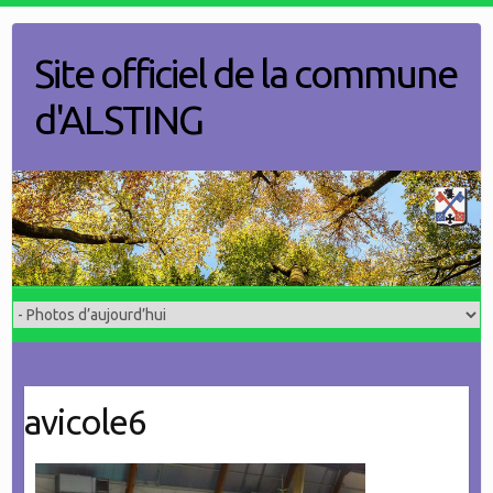
Skip
to
Site officiel de la commune
content
d'ALSTING
avicole6