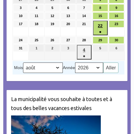
juillet
juillet
juillet
juillet
juillet
août
août
3
3
4
4
5
5
6
6
7
7
8
8
9
9
2026
2026
2026
2026
2026
2026
2026
août
août
août
août
août
août
août
10
10
11
11
12
12
13
13
14
14
15
15
16
16
2026
2026
2026
2026
2026
2026
2026
août
août
août
août
août
août
août
17
17
18
18
19
19
20
20
21
21
23
23
22
22
2026
2026
2026
2026
2026
2026
2026
août
août
août
août
août
août
●
août
2026
2026
2026
2026
2026
2026
(1
2026
24
24
25
25
26
26
27
27
28
28
29
29
30
30
évènement)
août
août
août
août
août
août
août
31
31
1
1
2
2
3
3
5
5
6
6
4
4
2026
2026
2026
2026
2026
2026
2026
août
septembre
septembre
septembre
septembre
septembr
●
septembre
2026
2026
2026
2026
2026
2026
(1
2026
Mois
Année
évènement)
La municipalité vous souhaite à toutes et à
tous des belles vacances estivales