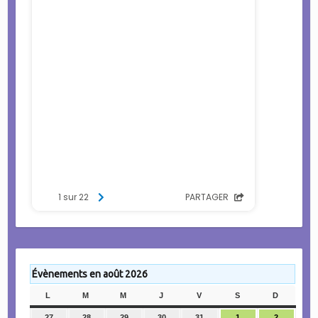
Évènements en août 2026
L
LUNDI
M
MARDI
M
MERCREDI
J
JEUDI
V
VENDREDI
S
SAMEDI
D
DIMANC
27
27
28
28
29
29
30
30
31
31
1
1
2
2