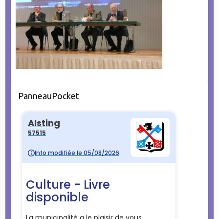
PanneauPocket