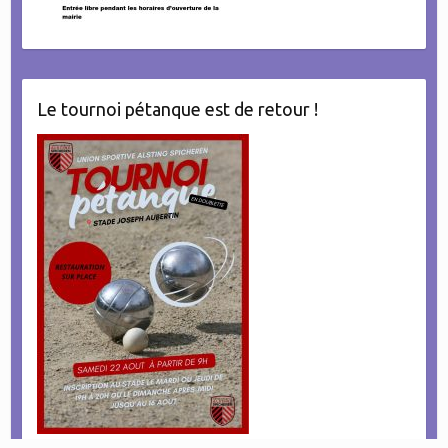
Le tournoi pétanque est de retour !