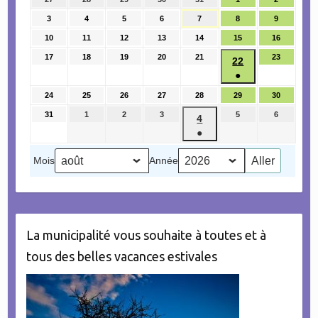
juillet
juillet
juillet
juillet
juillet
août
août
3
3
4
4
5
5
6
6
7
7
8
8
9
9
2026
2026
2026
2026
2026
2026
2026
août
août
août
août
août
août
août
10
10
11
11
12
12
13
13
14
14
15
15
16
16
2026
2026
2026
2026
2026
2026
2026
août
août
août
août
août
août
août
17
17
18
18
19
19
20
20
21
21
23
23
22
22
2026
2026
2026
2026
2026
2026
2026
août
août
août
août
août
août
●
août
2026
2026
2026
2026
2026
2026
(1
2026
24
24
25
25
26
26
27
27
28
28
29
29
30
30
évènement)
août
août
août
août
août
août
août
31
31
1
1
2
2
3
3
5
5
6
6
4
4
2026
2026
2026
2026
2026
2026
2026
août
septembre
septembre
septembre
septembre
septembr
●
septembre
2026
2026
2026
2026
2026
2026
(1
2026
Mois
Année
évènement)
La municipalité vous souhaite à toutes et à
tous des belles vacances estivales