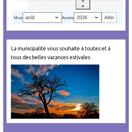
4
2026
2026
2026
2026
2026
2026
2026
août
septembre
septembre
septembre
septembre
septembr
●
septembre
2026
2026
2026
2026
2026
2026
(1
2026
Mois
Année
évènement)
La municipalité vous souhaite à toutes et à
tous des belles vacances estivales