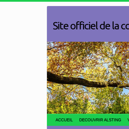
Skip
to
content
Site officiel de l
ACCUEIL
DECOUVRIR ALSTING