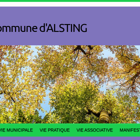
a commune d'ALSTING
VIE MUNICIPALE
VIE PRATIQUE
VIE ASSOCIATIVE
MANIFES