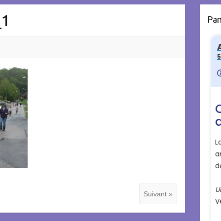
_1
Pa
Suivant »