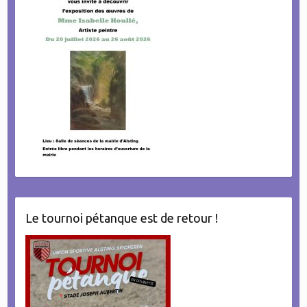
Le tournoi pétanque est de retour !