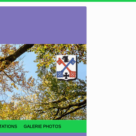
TATIONS
GALERIE PHOTOS