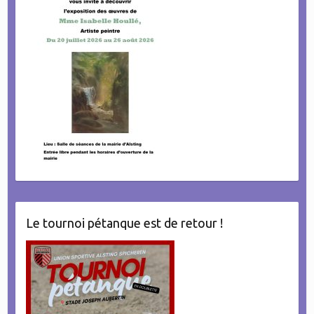
Le tournoi pétanque est de retour !