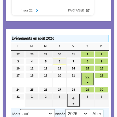
Évènements en août 2026
L
LUNDI
M
MARDI
M
MERCREDI
J
JEUDI
V
VENDREDI
S
SAMEDI
D
DIMANC
27
27
28
28
29
29
30
30
31
31
1
1
2
2
juillet
juillet
juillet
juillet
juillet
août
août
3
3
4
4
5
5
6
6
7
7
8
8
9
9
2026
2026
2026
2026
2026
2026
2026
août
août
août
août
août
août
août
10
10
11
11
12
12
13
13
14
14
15
15
16
16
2026
2026
2026
2026
2026
2026
2026
août
août
août
août
août
août
août
17
17
18
18
19
19
20
20
21
21
23
23
22
22
2026
2026
2026
2026
2026
2026
2026
août
août
août
août
août
août
●
août
2026
2026
2026
2026
2026
2026
(1
2026
24
24
25
25
26
26
27
27
28
28
29
29
30
30
évènement)
août
août
août
août
août
août
août
31
31
1
1
2
2
3
3
5
5
6
6
4
4
2026
2026
2026
2026
2026
2026
2026
août
septembre
septembre
septembre
septembre
septembr
●
septembre
2026
2026
2026
2026
2026
2026
(1
2026
Mois
Année
évènement)