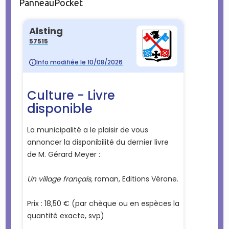
PanneauPocket