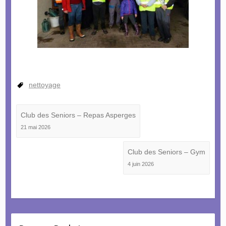
nettoyage
Club des Seniors – Repas Asperges
21 mai 2026
Club des Seniors – Gym
4 juin 2026