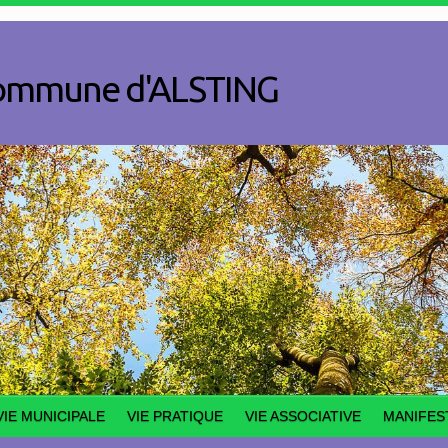
a commune d'ALSTING
VIE MUNICIPALE
VIE PRATIQUE
VIE ASSOCIATIVE
MANIFES