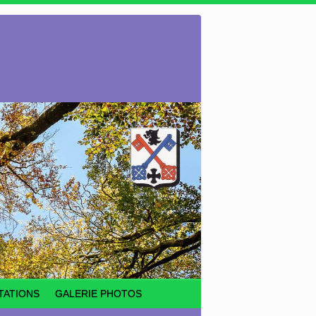
TATIONS
GALERIE PHOTOS