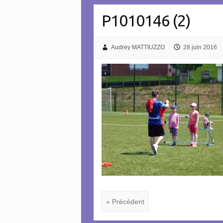
P1010146 (2)
Audrey MATTIUZZO
28 juin 2016
« Précédent