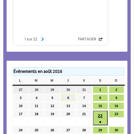
Évènements en août 2026
L
LUNDI
M
MARDI
M
MERCREDI
J
JEUDI
V
VENDREDI
S
SAMEDI
D
DIMANC
27
27
28
28
29
29
30
30
31
31
1
1
2
2
juillet
juillet
juillet
juillet
juillet
août
août
3
3
4
4
5
5
6
6
7
7
8
8
9
9
2026
2026
2026
2026
2026
2026
2026
août
août
août
août
août
août
août
10
10
11
11
12
12
13
13
14
14
15
15
16
16
2026
2026
2026
2026
2026
2026
2026
août
août
août
août
août
août
août
17
17
18
18
19
19
20
20
21
21
23
23
22
22
2026
2026
2026
2026
2026
2026
2026
août
août
août
août
août
août
●
août
2026
2026
2026
2026
2026
2026
(1
2026
24
24
25
25
26
26
27
27
28
28
29
29
30
30