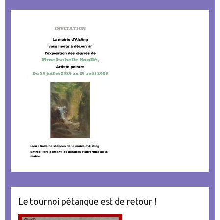
Le tournoi pétanque est de retour !